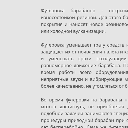
Футеровка барабанов - покрыт
износостойкой резиной. Для этого б
покрытия и наносят новое резиново
или холодной вулканизации.
Футеровка уменьшает трату средств 
защищает их от появления налета и к
и уменьшать сроки эксплуатации
равномерное движение барабана. По
время работы всего оборудования
неприятные звуки и вибрирующие мо
более качественно, не утомляться от
Во время футеровки на барабаны на
можно достигнуть, не приобретая 
подобной задачей занимаются специа
процедуры приводной барабан при ср
лет бесперебойно. Сама же футеровк