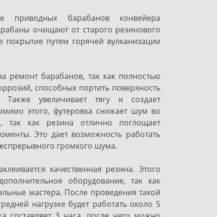
ие приводных барабанов конвейера
арабаны очищают от старого резинового
е покрытие путем горячей вулканизации
на ремонт барабанов, так как полностью
оррозий, способных портить поверхность
. Также увеличивает тягу и создает
мимо этого, футеровка снижает шум во
, так как резина отлично поглощает
менты. Это дает возможность работать
 беспрерывного громкого шума.
клеивается качественная резина. Этого
дополнительное оборудование, так как
льные мастера. После проведения такой
едней нагрузке будет работать около 5
а составляет 3 часа, после чего можно