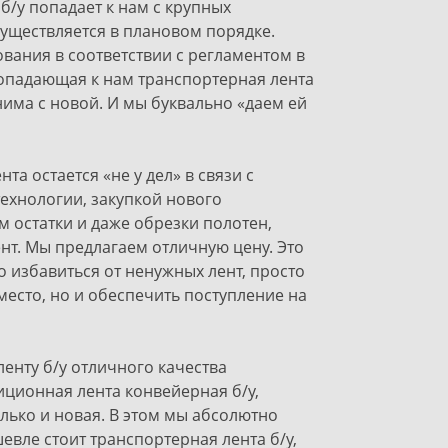
/у попадает к нам с крупных
существляется в плановом порядке.
вания в соответствии с регламентом в
опадающая к нам транспортерная лента
нима с новой. И мы буквально «даем ей
та остается «не у дел» в связи с
хнологии, закупкой нового
м остатки и даже обрезки полотен,
нт. Мы предлагаем отличную цену. Это
 избавиться от ненужных лент, просто
есто, но и обеспечить поступление на
енту б/у отличного качества
иционная лента конвейерная б/у,
лько и новая. В этом мы абсолютно
шевле стоит транспортерная лента б/у,